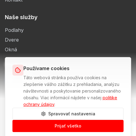
Naše služby
Podlahy
Dvere
Okná
Sledujte nás
Používame cookies
Táto webová stránka používa cookies na
zlepšenie vášho zážitku z prehliadania, analýzu
návštevnosti a poskytovanie personalizovaného
obsahu. Viac informácií nájdete v našej
politike
ochrany údajov
.
IČO: 47565802
DIČ: 2023961786
IČ DPH: SK2023961786
Spravovať nastavenia
GDPR
Nastavenia cookies
Prijať všetko
© 2025 PRODOMIS, s.r.o. Všetky práva vyhradené.