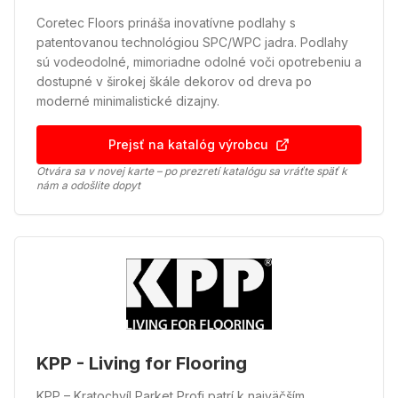
Coretec Floors prináša inovatívne podlahy s
patentovanou technológiou SPC/WPC jadra. Podlahy
sú vodeodolné, mimoriadne odolné voči opotrebeniu a
dostupné v širokej škále dekorov od dreva po
moderné minimalistické dizajny.
Prejsť na katalóg výrobcu
Otvára sa v novej karte – po prezretí katalógu sa vráťte späť k
nám a odošlite dopyt
KPP - Living for Flooring
KPP – Kratochvíl Parket Profi patrí k najväčším